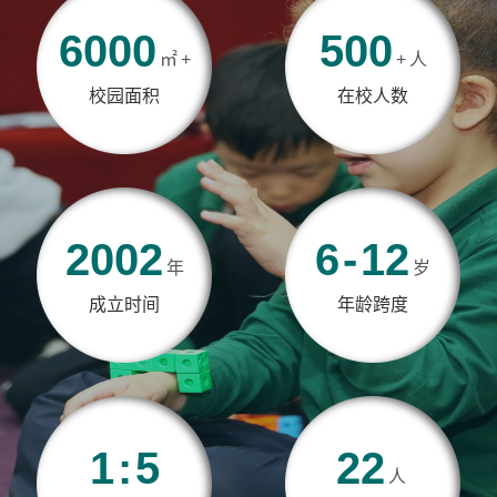
6000
500
㎡
+
+
人
校园面积
在校人数
2002
6
-
12
年
岁
成立时间
年龄跨度
1
:
5
22
人